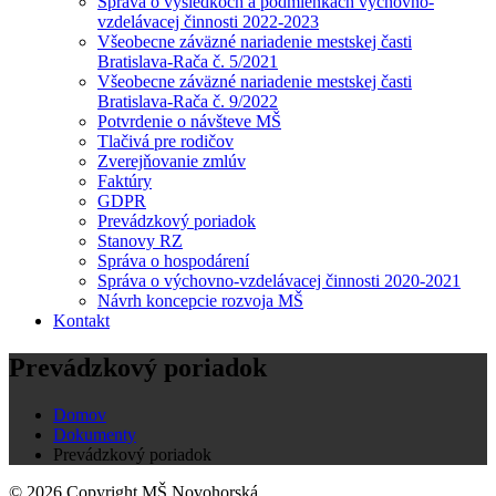
Správa o výsledkoch a podmienkach výchovno-
vzdelávacej činnosti 2022-2023
Všeobecne záväzné nariadenie mestskej časti
Bratislava-Rača č. 5/2021
Všeobecne záväzné nariadenie mestskej časti
Bratislava-Rača č. 9/2022
Potvrdenie o návšteve MŠ
Tlačivá pre rodičov
Zverejňovanie zmlúv
Faktúry
GDPR
Prevádzkový poriadok
Stanovy RZ
Správa o hospodárení
Správa o výchovno-vzdelávacej činnosti 2020-2021
Návrh koncepcie rozvoja MŠ
Kontakt
Prevádzkový poriadok
Domov
Dokumenty
Prevádzkový poriadok
© 2026 Copyright MŠ Novohorská