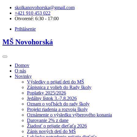
skolkanovohorska@gmail.com
+421 910 453 022
Otvorené: 6:30 - 17:00
Prihlásenie
MŠ Novohorská
Domov
O nás
Novinky
Výsledky o prijatí deti do MŠ
Zápisnica z volieb do Rady školy
Poplatky 2025/2026
Jedálny lístok 3.-7.8.2026
Oznam o voľbách do rady školy
Projekt riadenia a rozvoja školy
Oznámenie o výsledku výberového konania
Darovanie 2% z dane
Žiadosť o prijatie dieťaťa 2026
Zápis nových detí do MŠ
Lekárske potvrdenie-prijatie dieťaťa