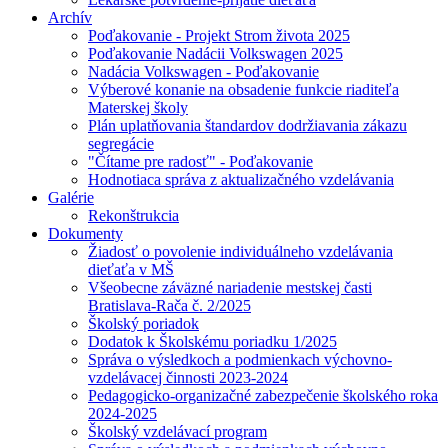
Archív
Poďakovanie - Projekt Strom života 2025
Poďakovanie Nadácii Volkswagen 2025
Nadácia Volkswagen - Poďakovanie
Výberové konanie na obsadenie funkcie riaditeľa
Materskej školy
Plán uplatňovania štandardov dodržiavania zákazu
segregácie
"Čítame pre radosť" - Poďakovanie
Hodnotiaca správa z aktualizačného vzdelávania
Galérie
Rekonštrukcia
Dokumenty
Žiadosť o povolenie individuálneho vzdelávania
dieťaťa v MŠ
Všeobecne záväzné nariadenie mestskej časti
Bratislava-Rača č. 2/2025
Školský poriadok
Dodatok k Školskému poriadku 1/2025
Správa o výsledkoch a podmienkach výchovno-
vzdelávacej činnosti 2023-2024
Pedagogicko-organizačné zabezpečenie školského roka
2024-2025
Školský vzdelávací program